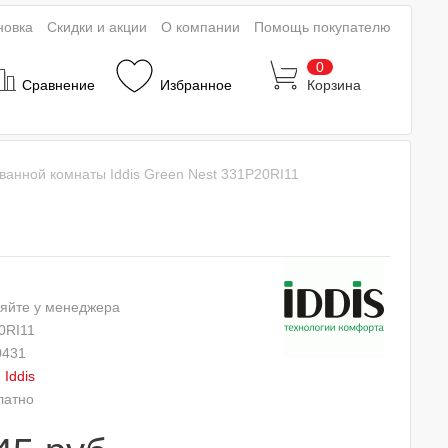
новка
Скидки и акции
О компании
Помощь покупателю
0
Сравнение
Избранное
Корзина
ванной комнаты Iddis Green Nest 331P20RI11
яйте у менеджера
0RI11
0431
:
Iddis
латно