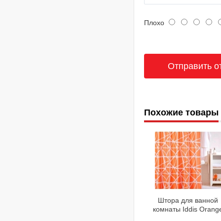
Плохо
Похожие товары
Штора для ванной
комнаты Iddis Orang
Nest 330P20RI11