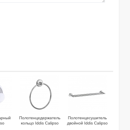
арный
Полотенцедержатель
Полотенцесушитель
pso
кольцо Iddis Calipso
двойной Iddis Calipso
41
CALSBO0i51
CALSB20i49