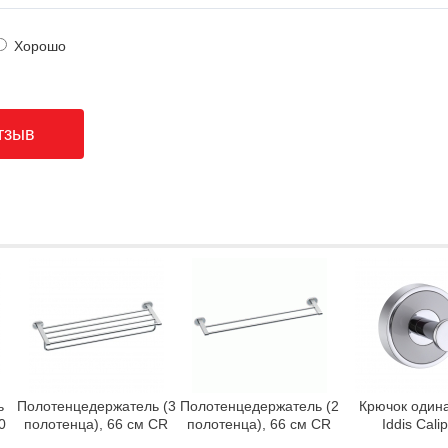
Хорошо
ь
Полотенцедержатель (3
Полотенцедержатель (2
Крючок один
0
полотенца), 66 см CR
полотенца), 66 см CR
Iddis Cali
330.00 Ravak X07P194
320.00 Ravak X07P193
CALSB10i