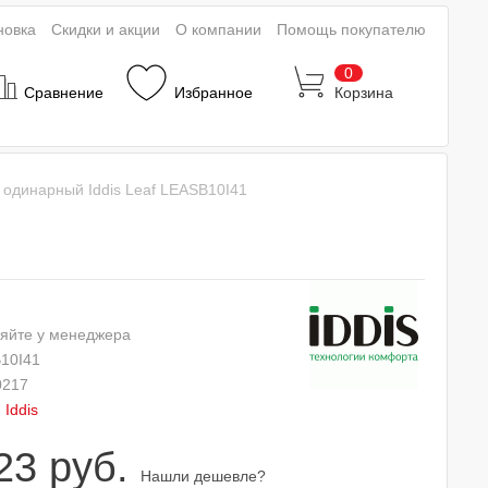
новка
Скидки и акции
О компании
Помощь покупателю
0
Сравнение
Избранное
Корзина
 одинарный Iddis Leaf LEASB10I41
яйте у менеджера
10I41
0217
:
Iddis
23 руб.
Нашли дешевле?