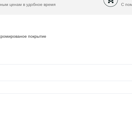
ным ценам в удобное время
С по
 хромированое покрытие