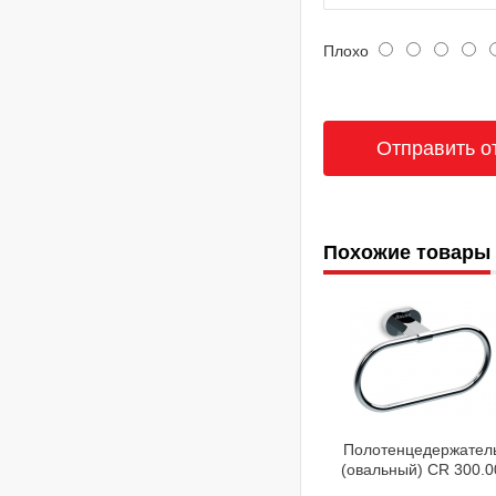
Плохо
Похожие товары
Полотенцедержател
(овальный) CR 300.0
Ravak X07P190