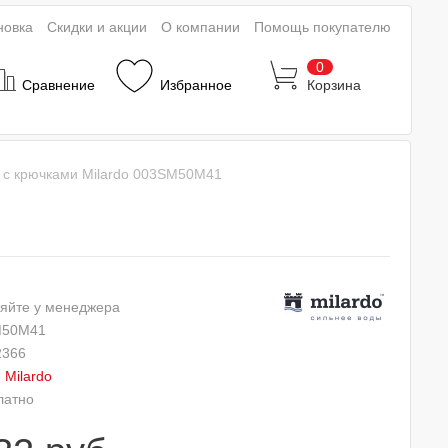
новка
Скидки и акции
О компании
Помощь покупателю
0
Сравнение
Избранное
Корзина
 с крючками Milardo 003SM50M41
яйте у менеджера
M50M41
2366
:
Milardo
латно