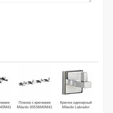
ючками
Планка с крючками
Крючок одинарный
M40M41
Milardo 005SM40M41
Milardo Labrador
LABSM10M41