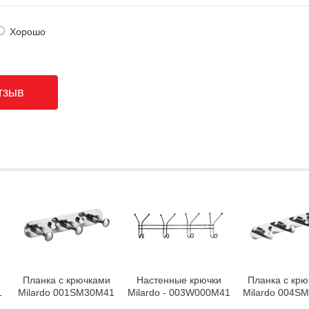
Хорошо
Планка с крючками
Настенные крючки
Планка с кр
1
Milardo 001SM30M41
Milardo - 003W000M41
Milardo 004S