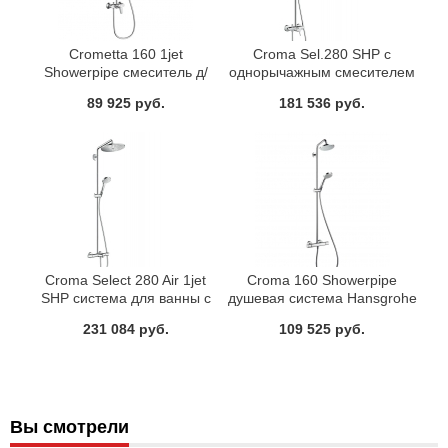
Crometta 160 1jet
Croma Sel.280 SHP с
Showerpipe смеситель д/
однорычажным смесителем
душа 27266400
Hansgrohe 26791000
89 925 руб.
181 536 руб.
Croma Select 280 Air 1jet
Croma 160 Showerpipe
SHP система для ванны с
душевая система Hansgrohe
термостатом Hansgrohe
27135000
231 084 руб.
109 525 руб.
26792000
Вы смотрели