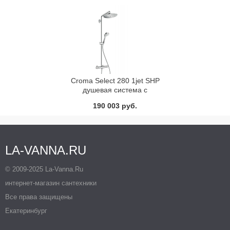
Croma Select 280 1jet SHP
душевая система с
термостатом Hansgrohe
190 003 руб.
26790000
LA-VANNA.RU
© 2009-2025 La-Vanna.Ru
интернет-магазин сантехники
Все права защищены
Екатеринбург