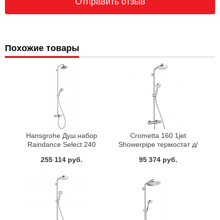
Похожие товары
Hansgrohe Душ.набор
Crometta 160 1jet
Raindance Select 240
Showerpipe термостат д/
Showerpipe д/ванны
душа 27264400
255 114 руб.
95 374 руб.
27117000