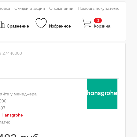
новка
Скидки и акции
О компании
Помощь покупателю
0
Сравнение
Избранное
Корзина
м 27446000
яйте у менеджера
000
497
:
Hansgrohe
латно