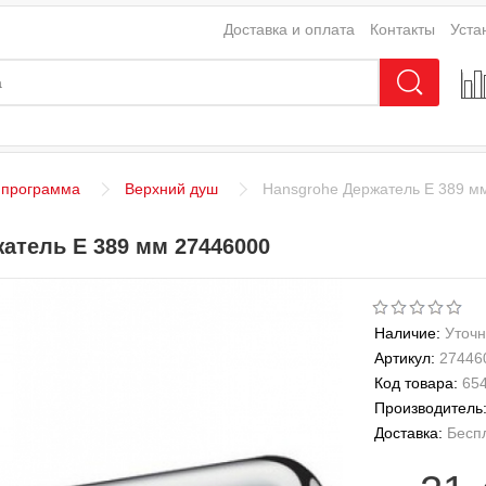
Доставка и оплата
Контакты
Уста
 программа
Верхний душ
Hansgrohe Держатель E 389 м
атель E 389 мм 27446000
Наличие:
Уточн
Артикул:
27446
Код товара:
65
Производитель
Доставка:
Бесп