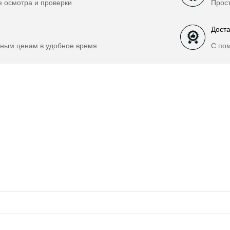
е осмотра и проверки
Прост
Доста
ным ценам в удобное время
С по