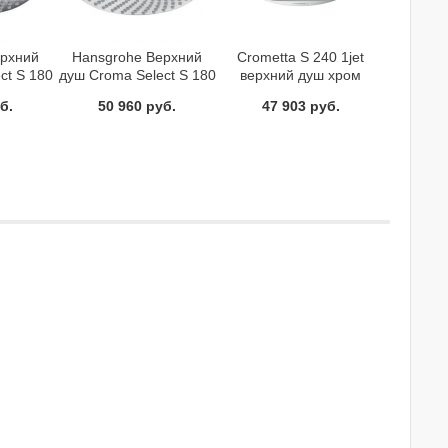
ерхний
Hansgrohe Верхний
Crometta S 240 1jet
ct S 180
душ Croma Select S 180
верхний душ хром
000
2jet 26522400
Hansgrohe 26723000
б.
50 960 руб.
47 903 руб.