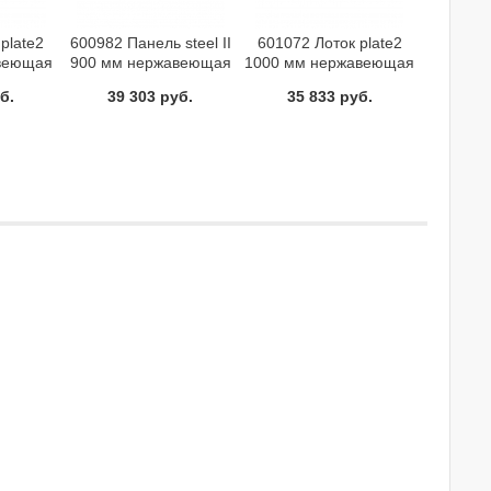
plate2
600982 Панель steel II
601072 Лоток plate2
веющая
900 мм нержавеющая
1000 мм нержавеющая
CE
сталь полированная
сталь TECE
б.
39 303 руб.
35 833 руб.
TECE