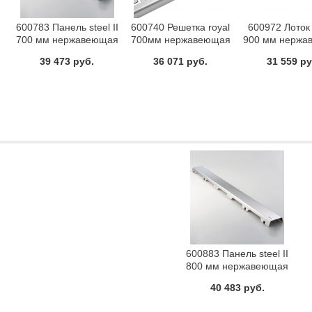
600783 Панель steel II
600740 Решетка royal
600972 Лоток 
700 мм нержавеющая
700мм нержавеющая
900 мм нержа
сталь матовая TECE
сталь полированная
сталь TE
39 473 руб.
36 071 руб.
31 559 ру
ь
TECE
600883 Панель steel II
800 мм нержавеющая
сталь матовая TECE
40 483 руб.