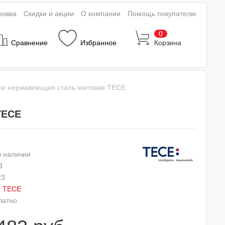
новка
Скидки и акции
О компании
Помощь покупателю
0
Сравнение
Избранное
Корзина
0 мм нержавеющая сталь матовая TECE
TECE
в наличии
3
23
:
TECE
латно