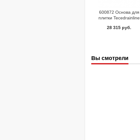
600872 Основа для
плитки Tecedrainline
plate II 800 мм
28 315 руб.
нержавеющая стал
Вы смотрели