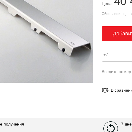
40 
Цена:
Обновление цены 
Введите номер
В сравнен
е получения
7 дне