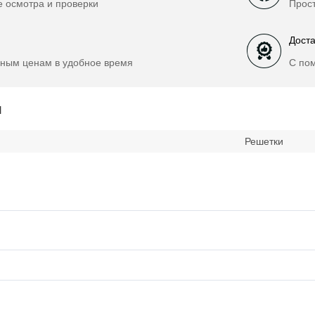
е осмотра и проверки
Прост
Доста
ным ценам в удобное время
С по
и
Решетки