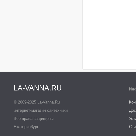
LA-VANNA.RU
Ин
© 2009-2025 La-Vanna.Ru
Кон
интернет-магазин сантехники
Дос
Все права защищены
Уст
Екатеринбург
Ски