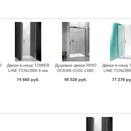
R
Двери в нишу TOWER
Душевые двери RIHO
Двери в нишу
м
LINE TCN1/900 6 мм
OCEAN O104 1380-
LINE TCN2/80
Roltechnik 728-
1400
Roltechnik 
74 660 руб.
95 528 руб.
77 278 ру
9000000-01-02
8000000-0