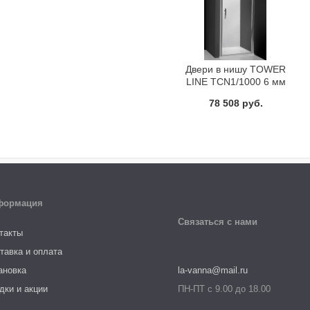
Двери в нишу TOWER
LINE TCN1/1000 6 мм
Roltechnik 728-
78 508 руб.
1000000-01-02
формация
Связаться с нами
такты
тавка и оплата
ановка
la-vanna@mail.ru
дки и акции
ПН-ПТ с 9.00 до 18.00