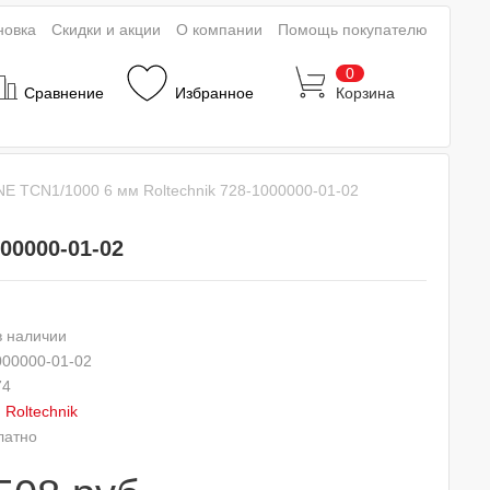
новка
Скидки и акции
О компании
Помощь покупателю
0
Сравнение
Избранное
Корзина
E TCN1/1000 6 мм Roltechnik 728-1000000-01-02
00000-01-02
в наличии
000000-01-02
74
:
Roltechnik
латно