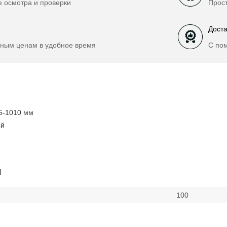
е осмотра и проверки
Прост
Доста
ным ценам в удобное время
С по
5-1010 мм
ый
и
100