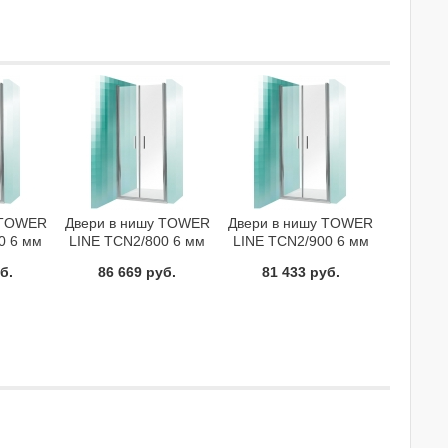
 TOWER
Двери в нишу TOWER
Двери в нишу TOWER
0 6 мм
LINE TCN2/800 6 мм
LINE TCN2/900 6 мм
731-
Roltechnik 731-
Roltechnik 731-
б.
86 669 руб.
81 433 руб.
1-02
8000000-01-20
9000000-01-02