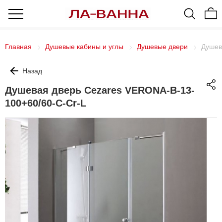
Главная
Душевые кабины и углы
Душевые двери
Душев
Назад
Душевая дверь Cezares VERONA-B-13-
100+60/60-C-Cr-L