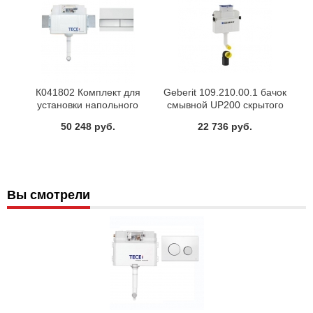
К041802 Комплект для
Geberit 109.210.00.1 бачок
установки напольного
смывной UP200 скрытого
унитаза с панелью смыва
монтажа
50 248 руб.
22 736 руб.
9240802 ТЕСЕsquare хром
глянц
Вы смотрели