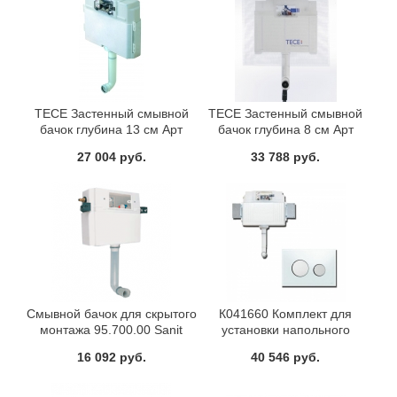
TECE Застенный смывной
TECE Застенный смывной
бачок глубина 13 см Арт
бачок глубина 8 см Арт
9041008
9370007
27 004 руб.
33 788 руб.
Смывной бачок для скрытого
К041660 Комплект для
монтажа 95.700.00 Sanit
установки напольного
унитаза с панелью смыва
16 092 руб.
40 546 руб.
9240660 TECElooр хром
глянц.