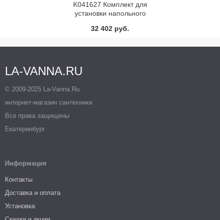
K041627 Комплект для
установки напольного
унитаза с панелью смыва
32 402 руб.
9240627 TECEloop хром
глянц
LA-VANNA.RU
© 2009-2025 La-Vanna.Ru
интернет-магазин сантехники
Все права защищены
Екатеринбург
Информация
Контакты
Доставка и оплата
Установка
Скидки и акции