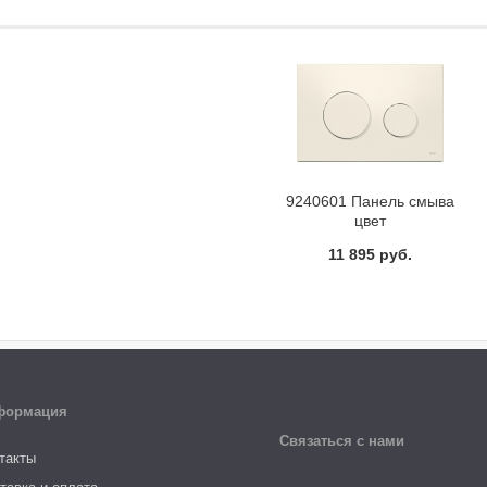
9240601 Панель смыва
цвет
пергамонTECEloop
11 895 руб.
формация
Связаться с нами
такты