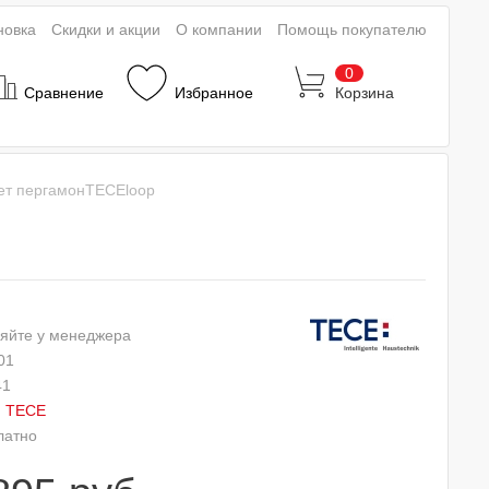
новка
Скидки и акции
О компании
Помощь покупателю
0
Сравнение
Избранное
Корзина
ет пергамонTECEloop
яйте у менеджера
01
41
:
TECE
латно