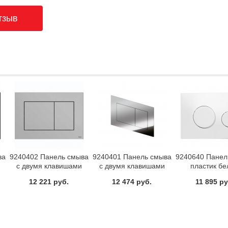
ва
9240402 Панель смыва
9240401 Панель смыва
9240640 Панел
с двумя клавишами
с двумя клавишами
пластик б
w
хром матовый
хром глянцевый
антибактери
12 221 руб.
12 474 руб.
11 895 ру
TECEnow
TECEnow
TECEloo