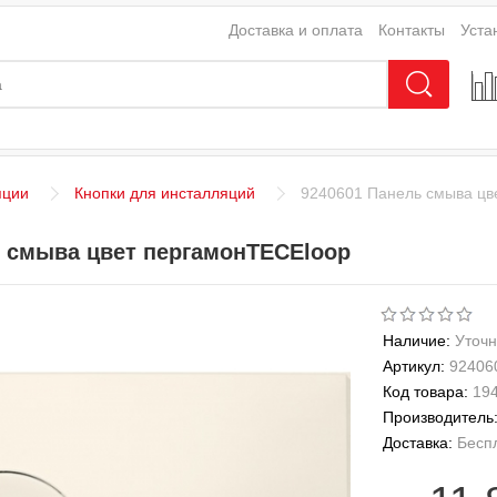
Доставка и оплата
Контакты
Уста
яции
Кнопки для инсталляций
9240601 Панель смыва цв
ь смыва цвет пергамонTECEloop
Наличие:
Уточн
Артикул:
92406
Код товара:
19
Производитель
Доставка:
Бесп