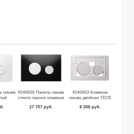
ь смыва
9240656 Панель смыва
9240663 Клавиша
елый
стекло черное клавиши
смыва двойная TECE
альная
хром глянцевый TECE
loop белый
б.
27 757 руб.
8 308 руб.
p
loop