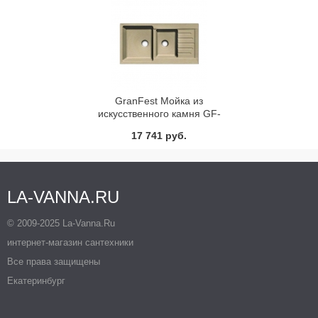
GranFest Мойка из
искусственного камня GF-
P980KL (GF-76KL)
17 741 руб.
LA-VANNA.RU
© 2009-2025 La-Vanna.Ru
интернет-магазин сантехники
Все права защищены
Екатеринбург