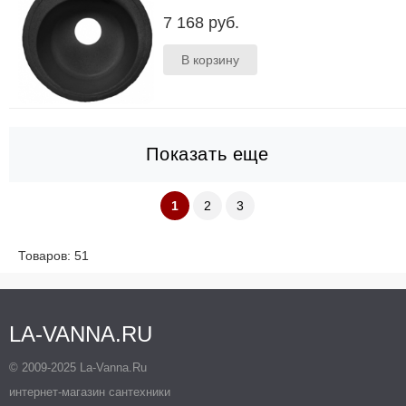
Цвета: бежевый, черный, серый, белый, песок,
7 168 руб.
терракот; Размер (мм):D450; Глубина чаши
(мм):190..
Показать еще
1
2
3
Товаров: 51
LA-VANNA.RU
© 2009-2025 La-Vanna.Ru
интернет-магазин сантехники