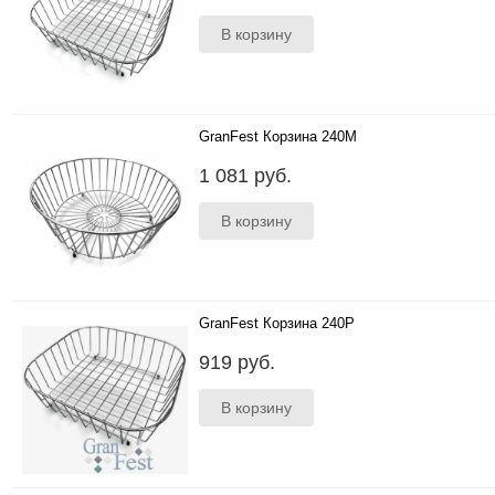
GranFest Корзина 240М
Для F-08; GF-45;GF-65;F-18;GF-52..
1 081 руб.
GranFest Корзина 240Р
Для F-13;GF-78;GF-76;GF-76K..
919 руб.