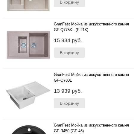
GranFest Мойка из искусственного камня
GF-Q775KL (F-21К)
Цвета: бежевый, черный, серый, белый, песок,
15 934 руб.
терракот; Размер (мм):775*500; Глубина чаши
(мм):200..
GranFest Мойка из искусственного камня
GF-Q780L
Цвета: бежевый, черный, серый, белый, песок,
13 939 руб.
терракот; Размер (мм):780*500; Глубина чаши
(мм):200..
GranFest Мойка из искусственного камня
GF-R450 (GF-45)