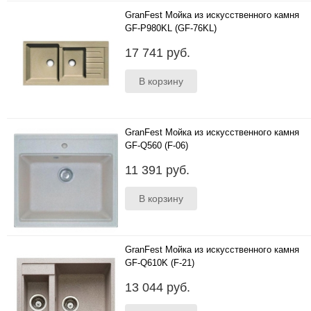
GranFest Мойка из искусственного камня
GF-P980KL (GF-76KL)
Цвета: бежевый, черный, серый, белый, песок,
17 741 руб.
терракот; Размер (мм):980*510; Глубина чаши
(мм):200..
GranFest Мойка из искусственного камня
GF-Q560 (F-06)
Цвета: бежевый, черный, серый, белый, песок,
11 391 руб.
терракот; Размер (мм):560*500; Глубина чаши
(мм):200..
GranFest Мойка из искусственного камня
GF-Q610K (F-21)
Цвета: бежевый, черный, серый, белый, песок,
13 044 руб.
терракот; Размер (мм):610*500; Глубина чаши
(мм):195..