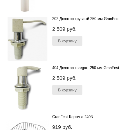
202 Дозатор круглый 250 мм GranFest
Все дозаторы комплектуются емкостью
2 509 руб.
250мл...
404 Дозатор квадрат 250 мм GranFest
Все дозаторы комплектуются емкостью
2 509 руб.
250мл...
GranFest Корзина 240N
Для F-13;GF-78;GF-76;GF-76K..
919 руб.