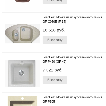
GranFest Мойка из искусственного камня
GF-C960E (F-14)
Цвета: бежевый, черный, серый, белый, песок,
16 618 руб.
терракот; Размер (мм):960*510; Глубина чаши
(мм):200..
GranFest Мойка из искусственного камня
GF-P420 (GF-42)
Цвета: бежевый, черный, серый, белый, песок,
7 321 руб.
терракот; Размер (мм):420х420; Глубина чаши
(мм):195..
GranFest Мойка из искусственного камня
GF-P505