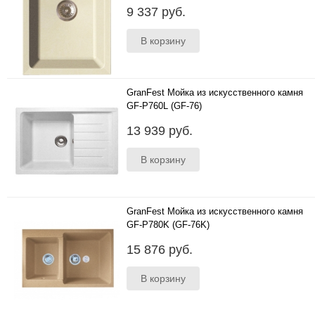
Цвета: бежевый, черный, серый, белый, песок,
9 337 руб.
терракот ..
GranFest Мойка из искусственного камня
GF-P760L (GF-76)
Цвета: бежевый, черный, серый, белый, песок,
13 939 руб.
терракот; Размер (мм):760*500; Глубина чаши
(мм):205..
GranFest Мойка из искусственного камня
GF-P780K (GF-76K)
Цвета: бежевый, черный, серый, белый, песок,
15 876 руб.
терракот; Размер (мм):780х510; Глубина чаши
(мм):200..