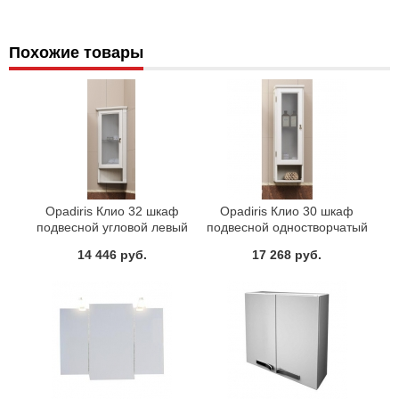
Похожие товары
Opadiris Клио 32 шкаф
Opadiris Клио 30 шкаф
подвесной угловой левый
подвесной одностворчатый
или правый Орех
левый или правый Орех
14 446 руб.
17 268 руб.
антикварный Нагал, Р46 или
антикварный Нагал, Р46 или
Белый Weiss
Белый Weiss