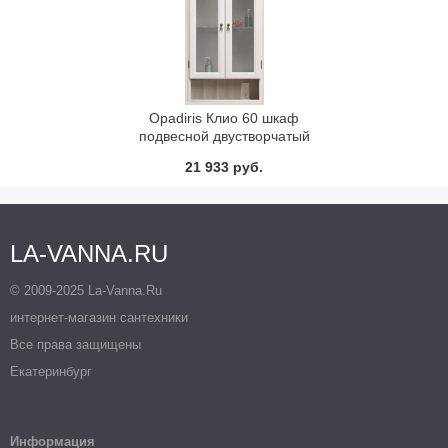
Opadiris Клио 60 шкаф
подвесной двустворчатый
Орех антикварный Нагал,
21 933 руб.
Р46 или Белый Weiss
LA-VANNA.RU
© 2009-2025 La-Vanna.Ru
интернет-магазин сантехники
Все права защищены
Екатеринбург
Информация