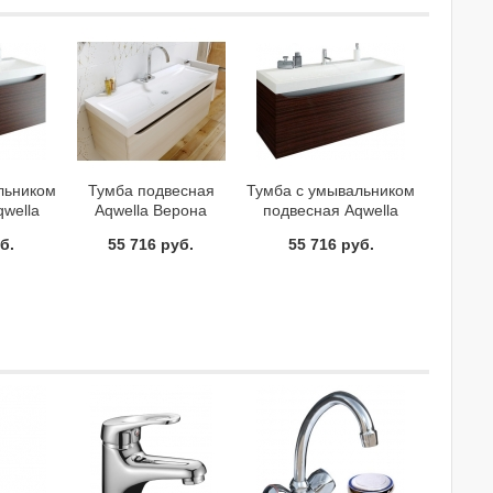
льником
Тумба подвесная
Тумба с умывальником
wella
Aqwella Верона
подвесная Aqwella
.10/VT
Ver.01.08/A Акация под
Верона Ver.01.08/VT
б.
55 716 руб.
55 716 руб.
фель
умывальник
Венге-Трюфель