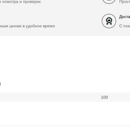
е осмотра и проверки
Прост
Доста
ным ценам в удобное время
С по
и
100