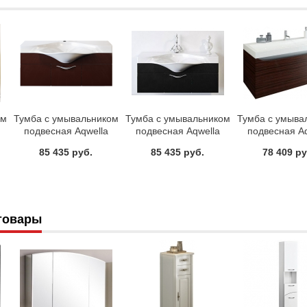
ом
Тумба с умывальником
Тумба с умывальником
Тумба с умыва
подвесная Aqwella
подвесная Aqwella
подвесная Aq
ED
Бродвей Brw.01.10/BRN
Бродвей Brw.01.10/BLK
Верона Ver.01
85 435 руб.
85 435 руб.
78 409 ру
Коричневая
Черная
Венге-Трю
товары