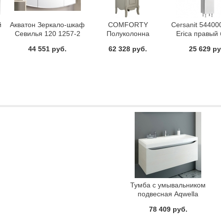
й
Акватон Зеркало-шкаф
COMFORTY
Cersanit 54400
Севилья 120 1257-2
Полуколонна
Erica правый
Версаль-40 слоновая
44 551 руб.
62 328 руб.
25 629 ру
кость
Тумба с умывальником
подвесная Aqwella
Верона Ver.01.10/A
78 409 руб.
Акация