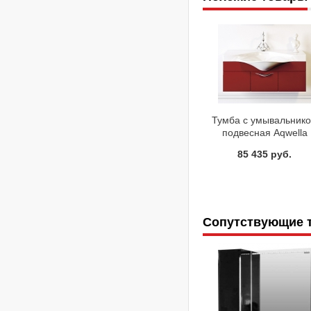
Тумба с умывальник
подвесная Aqwella
Бродвей Brw.01.10/R
85 435 руб.
Бордовая
Сопутствующие 