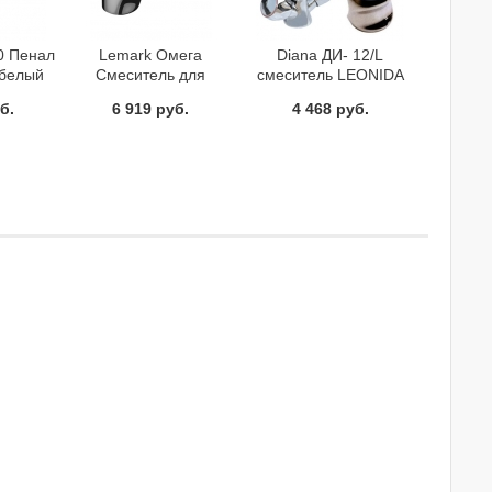
0 Пенал
Lemark Омега
Diana ДИ- 12/L
 белый
Смеситель для
смеситель LEONIDA
умывальника
б.
6 919 руб.
4 468 руб.
монолитный хром
Чехия LM3106C