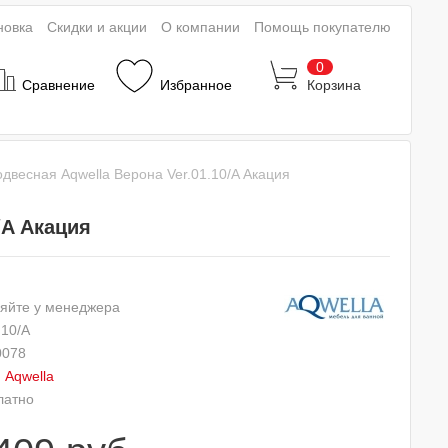
новка
Скидки и акции
О компании
Помощь покупателю
0
Сравнение
Избранное
Корзина
двесная Aqwella Верона Ver.01.10/A Акация
/A Акация
яйте у менеджера
.10/A
0078
:
Aqwella
латно