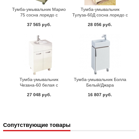
Тумба-умывальник Марио
Тумба-умывальник
75 сосна лоредо с
Тулуза-60Д сосна лоредо с
раковиной 75Е Comforty
раковиной 60E Comforty
37 565 руб.
28 056 руб.
Тумба-умывальник
Тумба-умывальник Бэлла
Чезана-60 белая с
Белый/Джара
раковиной Eggo 60 Comforty
1A221501BBAZ0 с
27 048 руб.
16 807 руб.
раковиной Эрис 46 Акватон
Сопутствующие товары