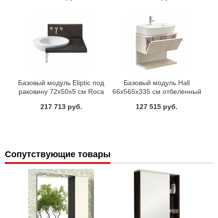
Базовый модуль Eliptic под
Базовый модуль Hall
раковину 72x50x5 см Roca
66x565x335 см отбеленный
856185609
дуб Roca 856431611
217 713 руб.
127 515 руб.
Сопутствующие товары