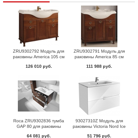
ZRU9302792 Модуль для
ZRU9302791 Модуль для
раковины America 105 см
раковины America 85 см
орех Roca
орех Roca
126 010 руб.
111 988 руб.
Roca ZRU9302836 тумба
93027310Z Модуль для
GAP 80 для раковины
раковины Victoria Nord Ice
77,7х41,2 (тиковое дерево)
Edition 80 см белый Roca
64 081 руб.
51 796 руб.