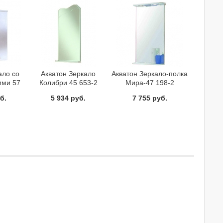
ало со
Акватон Зеркало
Акватон Зеркало-полка
ми 57
Колибри 45 653-2
Мира-47 198-2
 см
левое/правое 35 см
б.
5 934 руб.
7 755 руб.