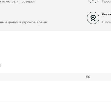
е осмотра и проверки
Прост
Доста
ным ценам в удобное время
С по
и
50