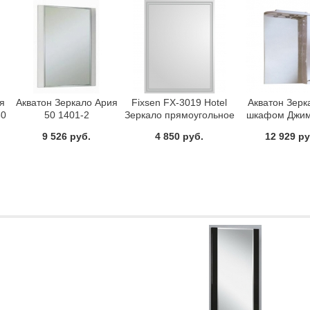
я
Акватон Зеркало Ария
Fixsen FX-3019 Hotel
Акватон Зерк
50
50 1401-2
Зеркало прямоугольное
шкафом Джим
60x80 см
340-2 58,6
9 526 руб.
4 850 руб.
12 929 ру