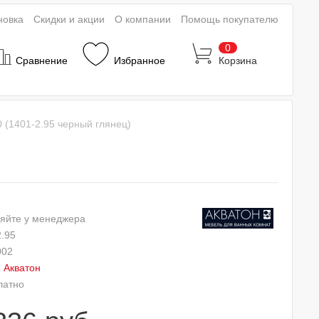
новка
Скидки и акции
О компании
Помощь покупателю
0
Сравнение
Избранное
Корзина
 (1401-2.95 черный глянец)
яйте у менеджера
2.95
002
:
Акватон
латно