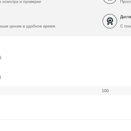
е осмотра и проверки
Прост
Доста
ным ценам в удобное время
С по
5
и
100