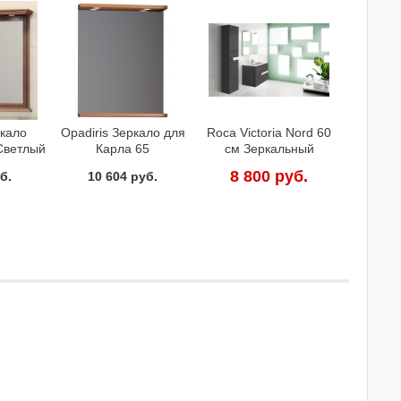
ркало
Opadiris Зеркало для
Roca Victoria Nord 60
Светлый
Карла 65
см Зеркальный
иной
шкафчик черный левый
8 800 руб.
б.
10 604 руб.
90000980Z