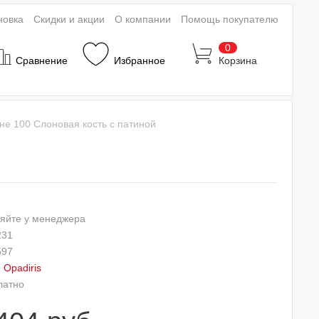
новка
Скидки и акции
О компании
Помощь покупателю
0
Сравнение
Избранное
Корзина
не 100 Слоновая кость с патиной
яйте у менеджера
231
597
:
Opadiris
латно