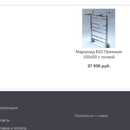
Маргроид В10 Премиум
100x50 с полкой
Полотенцесушитель
37 936 руб.
водяной
формация
Связаться с нами
такты
тавка и оплата