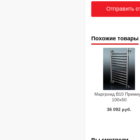
Похожие товары
Маргроид В10 Преми
100x50
Полотенцесушител
36 092 руб.
водяной
Вы смотрели