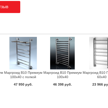
ум
Маргроид В10 Премиум
Маргроид В10 Премиум
Маргроид В10 
100x40 с полкой
100x40
60x40
ь
Полотенцесушитель
Полотенцесушитель
Полотенцесу
47 950 руб.
46 398 руб.
23 966 ру
водяной
водяной
водяно