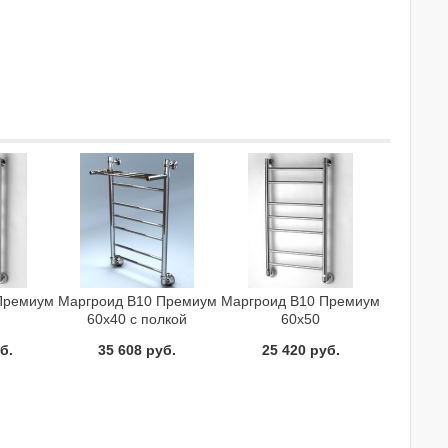
Премиум
Маргроид В10 Премиум
Маргроид В10 Премиум
60x40 с полкой
60x50
шитель
Полотенцесушитель
Полотенцесушитель
б.
35 608 руб.
25 420 руб.
й
водяной
водяной