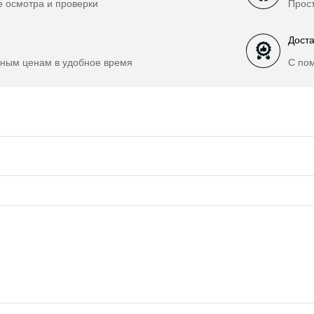
е осмотра и проверки
Прост
Доста
ным ценам в удобное время
С по