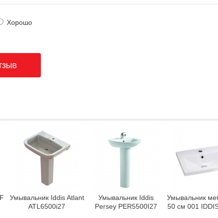
Хорошо
IF
Умывальник Iddis Atlant
Умывальник Iddis
Умывальник ме
ATL6500i27
Persey PER5500I27
50 см 001 IDDIS
0015000U