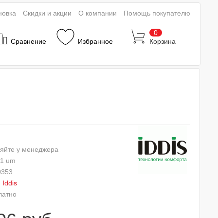
новка
Скидки и акции
О компании
Помощь покупателю
0
Сравнение
Избранное
Корзина
яйте у менеджера
1 um
0353
:
Iddis
латно