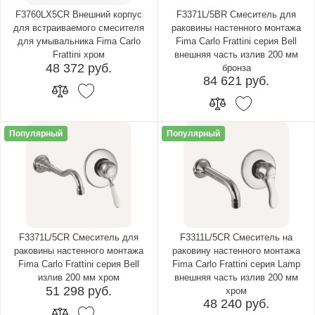
F3760LX5CR Внешний корпус
F3371L/5BR Cмеситель для
для встраиваемого смесителя
раковины настенного монтажа
для умывальника Fima Carlo
Fima Carlo Frattini серия Bell
Frattini хром
внешняя часть излив 200 мм
48 372 руб.
бронза
84 621 руб.
Популярный
Популярный
F3371L/5CR Cмеситель для
F3311L/5CR Смеситель на
раковины настенного монтажа
раковину настенного монтажа
Fima Carlo Frattini серия Bell
Fima Carlo Frattini серия Lamp
излив 200 мм хром
внешняя часть излив 200 мм
51 298 руб.
хром
48 240 руб.