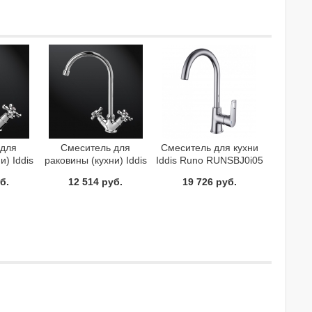
 для
Смеситель для
Смеситель для кухни
и) Iddis
раковины (кухни) Iddis
Iddis Runo RUNSBJ0i05
4C+Z03
Jeals 59000T4C+W04
б.
12 514 руб.
19 726 руб.