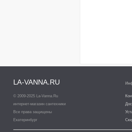
LA-VANNA.RU
Ин
© 2009-2025 La-Vanna.Ru
Кон
интернет-магазин сантехники
Дос
Все права защищены
Уст
Екатеринбург
Ски