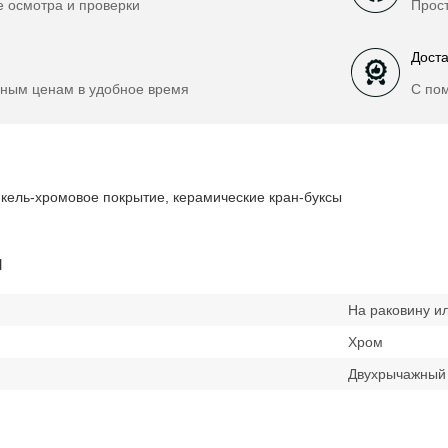
е осмотра и проверки
Прост
Доста
ным ценам в удобное время
С по
икель-хромовое покрытие, керамические кран-буксы
и
На раковину и
Хром
Двухрычажный