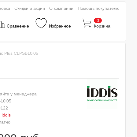
новка
Скидки и акции
О компании
Помощь покупателю
0
Сравнение
Избранное
Корзина
sic Plus CLPSB10i05
яйте у менеджера
10i05
0122
:
Iddis
латно