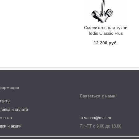
Смеситель для кухни
Iddis Classic Plus
CLPSB10i05
12 200 руб.
формация
Связаться с нами
такты
тавка и оплата
ановка
la-vanna@mail.ru
дки и акции
ПН-ПТ с 9.00 до 18.00