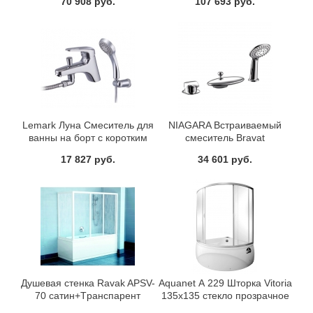
70 908 руб.
107 693 руб.
функциональной лейкой
Тропический дождь с
черная бронза
поворотным изливом
черный/золото
Lemark Луна Смеситель для
NIAGARA Встраиваемый
ванны на борт с коротким
смеситель Bravat
изливом хром Чехия
F5140197CP-RUS
17 827 руб.
34 601 руб.
LM4115C
Душевая стенка Ravak APSV-
Aquanet А 229 Шторка Vitoria
70 сатин+Тpанспаpент
135x135 стекло прозрачное
(Transparent glass) (182551)