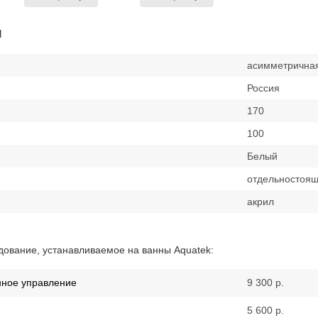
и
асимметрична
Россия
170
100
Белый
отдельностоя
акрил
ование, устанавливаемое на ванны Aquatek:
нное управление
9 300 р.
5 600 р.