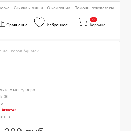
новка
Скидки и акции
О компании
Помощь покупателю
0
Сравнение
Избранное
Корзина
я или левая Aquatek
яйте у менеджера
ek-36
85
:
Акватек
латно