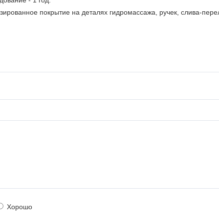
ование - 1 год.
ированное покрытие на деталях гидромассажа, ручек, слива-перели
Хорошо