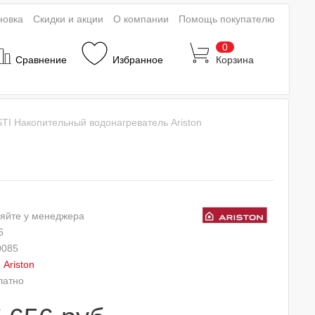
новка
Скидки и акции
О компании
Помощь покупателю
0
Сравнение
Избранное
Корзина
 STI Накопительный водонагреватель Ariston
яйте у менеджера
6
0085
:
Ariston
латно