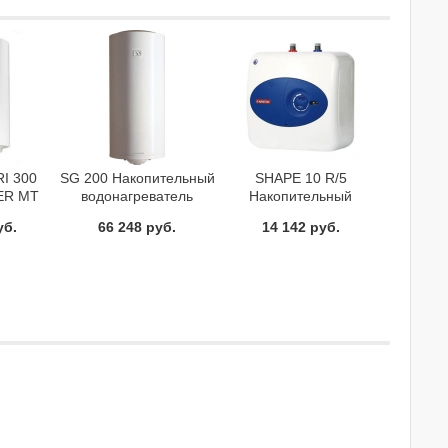
RI 300
SG 200 Накопительный
SHAPE 10 R/5
ER MT
водонагреватель
Накопительный
ьный
Ariston
водонагреватель
уб.
66 248 руб.
14 142 руб.
атель
Ariston