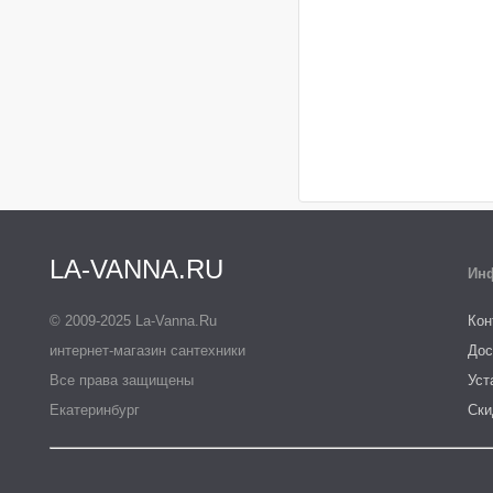
LA-VANNA.RU
Ин
© 2009-2025 La-Vanna.Ru
Кон
интернет-магазин сантехники
Дос
Все права защищены
Уст
Екатеринбург
Ски