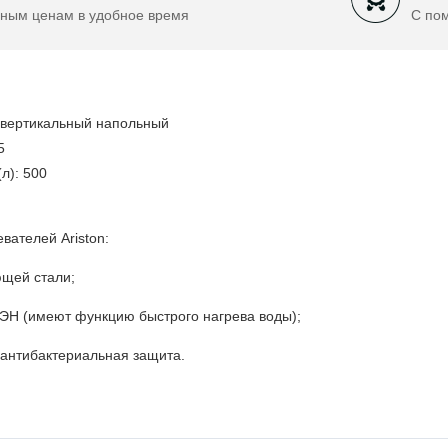
ным ценам в удобное время
С по
 вертикальный напольный
5
л): 500
вателей Ariston:
ющей стали;
ЭН (имеют функцию быстрого нагрева воды);
антибактериальная защита.