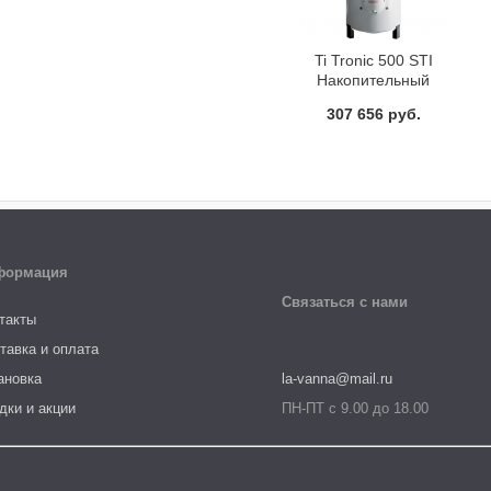
Ti Tronic 500 STI
Накопительный
водонагреватель
307 656 руб.
Ariston
формация
Связаться с нами
такты
тавка и оплата
ановка
la-vanna@mail.ru
дки и акции
ПН-ПТ с 9.00 до 18.00