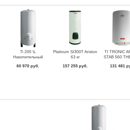
Ti 200 \L
Platinum SI300T Ariston
TI TRONIC A
Накопительный
63 кг
STAB 560 TH
водонагреватель
Накопител
60 970 руб.
157 255 руб.
131 481 р
Ariston
водонагрев
Ariston