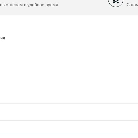
ным ценам в удобное время
С по
ция