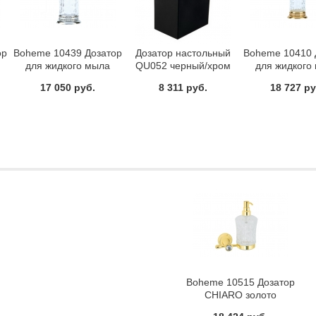
ор
Boheme 10439 Дозатор
Дозатор настольный
Boheme 10410 
для жидкого мыла
QU052 черный/хром
для жидкого
настольный BRILLANTE
настольный IM
17 050 руб.
8 311 руб.
18 727 ру
хром
золото
Boheme 10515 Дозатор
CHIARO золото