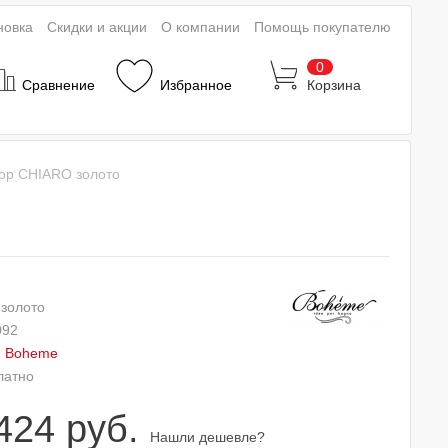
новка
Скидки и акции
О компании
Помощь покупателю
0
Сравнение
Избранное
Корзина
ор CHIARO золото
 золото
092
:
Boheme
латно
424 руб.
Нашли дешевле?