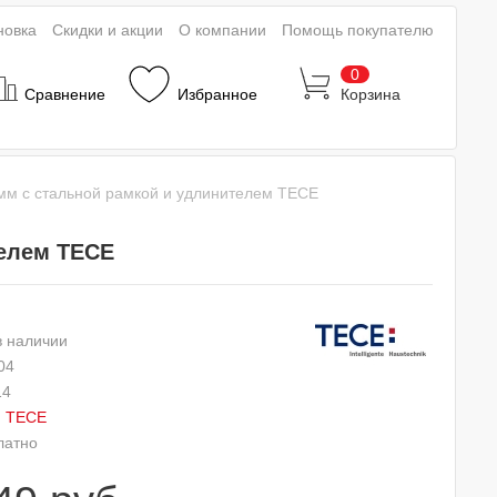
новка
Скидки и акции
О компании
Помощь покупателю
0
Сравнение
Избранное
Корзина
 мм с стальной рамкой и удлинителем TECE
телем TECE
в наличии
04
14
:
TECE
латно