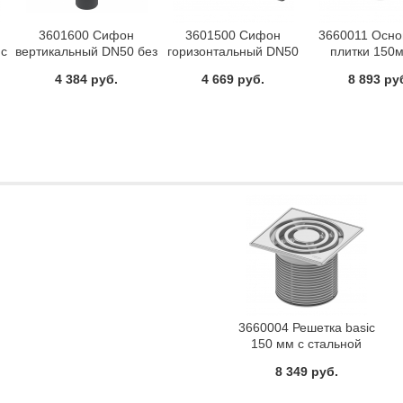
3601600 Сифон
3601500 Сифон
3660011 Осно
 с
вертикальный DN50 без
горизонтальный DN50
плитки 150
решетки TECE
без решетки TECE
нержавеющей 
4 384 руб.
4 669 руб.
8 893 ру
монтажным эл
TECE
3660004 Решетка basic
150 мм с стальной
рамкой и удлинителем
8 349 руб.
TECE