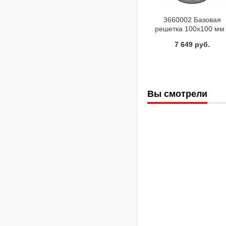
3660002 Базовая
решетка 100х100 мм
стальной рамкой и
7 649 руб.
удлинителем TECE
Вы смотрели