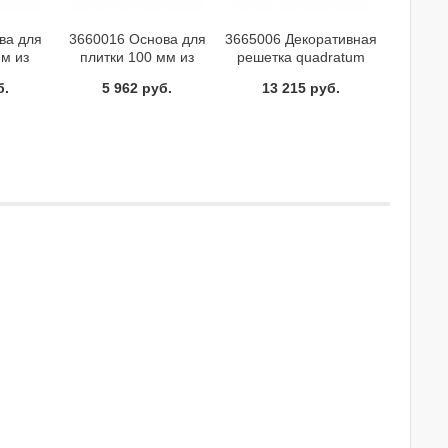
ва для
3660016 Основа для
3665006 Декоративная
мм из
плитки 100 мм из
решетка quadratum
стали с
нержавеющей стали
100мм
б.
5 962 руб.
13 215 руб.
ементом
TECE