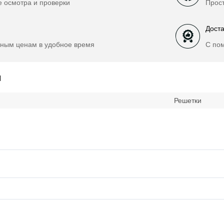
е осмотра и проверки
Прост
Доста
ным ценам в удобное время
С по
и
Решетки