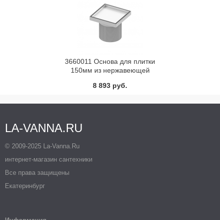
3660011 Основа для плитки
150мм из нержавеющей
стали с монтажным
8 893 руб.
элементом TECE
LA-VANNA.RU
© 2009-2025 La-Vanna.Ru
интернет-магазин сантехники
Все права защищены
Екатеринбург