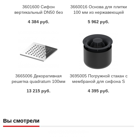
3601600 Сифон
3660016 Основа для плитки
вертикальный DN50 без
100 мм из нержавеющей
решетки TECE
стали TECE
4 384 руб.
5 962 руб.
3665006 Декоративная
3695005 Погружной стакан с
решетка quadratum 100мм
мембраной для сифона S
DN 50 70 (3601200 3601300
13 215 руб.
4 395 руб.
3601500 3601600 3603500)
Вы смотрели