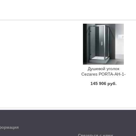
Душевой уголок
Cezares PORTA-AH-1-
90/80-C-Cr
145 906 руб.
формация
Связаться с нами