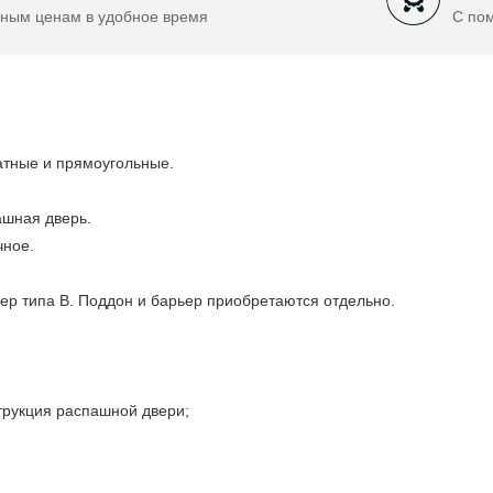
ным ценам в удобное время
С по
атные и прямоугольные.
ашная дверь.
чное.
ьер типа В. Поддон и барьер приобретаются отдельно.
трукция распашной двери;