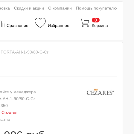
новка
Скидки и акции
О компании
Помощь покупателю
0
Сравнение
Избранное
Корзина
 PORTA-AH-1-90/80-C-Cr
яйте у менеджера
-AH-1-90/80-C-Cr
1350
:
Cezares
латно