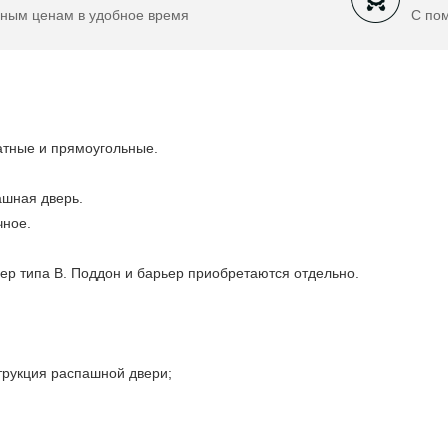
ным ценам в удобное время
С по
атные и прямоугольные.
ашная дверь.
чное.
ьер типа В. Поддон и барьер приобретаются отдельно.
трукция распашной двери;