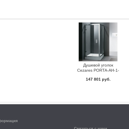
Душевой уголок
Cezares PORTA-AH-1-
80/90-C-Cr
147 801 руб.
формация
Связаться с нами