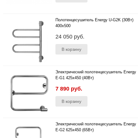
Полотенцесушитель Energy U-G2K (30Вт)
400x500
Размеры 400х500х99 мм Материал пищевая
24 050 руб.
высококачественна..
Электрический полотенцесушитель Energy
E-G1 425x450 (40Вт)
Характеристики Размеры 425х450х99 мм
7 890 руб.
Материал пищевая выс..
Электрический полотенцесушитель Energy
E-G2 625x450 (65Вт)
Размеры 625х450х105 мм Материал пищевая