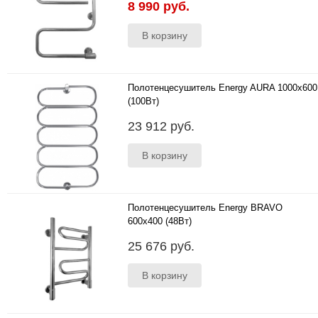
8 990 руб.
высококачественн..
Полотенцесушитель Energy AURA 1000x600
(100Вт)
Нагревательный элемент: греющий кабель,
23 912 руб.
Материал: нержавеющая сталь,
Производство: Вели..
Полотенцесушитель Energy BRAVO
600x400 (48Вт)
Размеры 600х400х144 мм ..
25 676 руб.