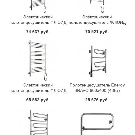
Электрический
Электрический
полотенцесушитель ФЛЮИД
полотенцесушитель ФЛЮИД
1200х600 левый или правый
1200х500 левый или правый
74 637 руб.
70 521 руб.
Сунержа 00-0524-1260
Сунержа 00-0524-1250
Электрический
Полотенцесушитель Energy
полотенцесушитель ФЛЮИД
BRAVO 600x400 (48Вт)
1000х600 левый или правый
65 582 руб.
25 676 руб.
Сунержа 00-0524-1060