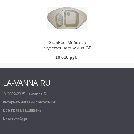
GranFest Мойка из
искусственного камня GF-
C960E (F-14)
16 618 руб.
LA-VANNA.RU
© 2009-2025 La-Vanna.Ru
интернет-магазин сантехники
Все права защищены
Екатеринбург