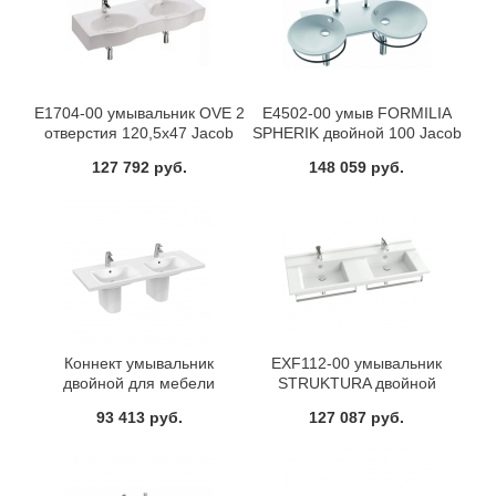
E1704-00 умывальник OVE 2
E4502-00 умыв FORMILIA
отверстия 120,5х47 Jacob
SPHERIK двойной 100 Jacob
Delafon
Delafon
127 792 руб.
148 059 руб.
Коннект умывальник
EXF112-00 умывальник
двойной для мебели
STRUKTURA двойной
,1300х490мм Ideal Standart
120х48 Jacob Delafon
93 413 руб.
127 087 руб.
E813601