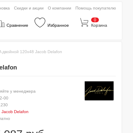
новка
Скидки и акции
О компании
Помощь покупателю
0
Сравнение
Избранное
Корзина
двойной 120х48 Jacob Delafon
elafon
яйте у менеджера
2-00
1230
:
Jacob Delafon
латно