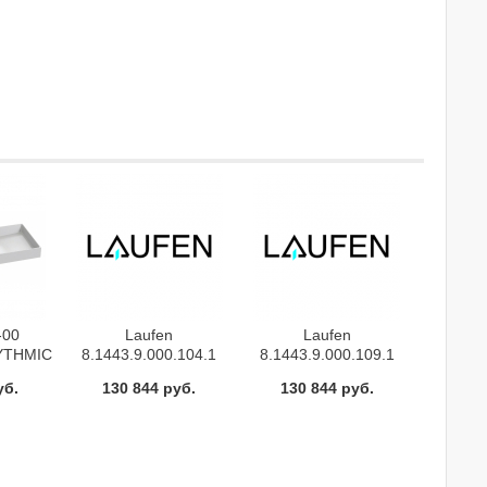
-00
Laufen
Laufen
YTHMIC
8.1443.9.000.104.1
8.1443.9.000.109.1
6/ (бел)
умывальник LIVING
умывальник LIVING
уб.
130 844 руб.
130 844 руб.
fon
168.5х48 (белый)
168.5х48 (белый)