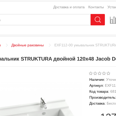
Доставка и оплата
Контакты
Уста
ы
Двойные раковины
EXF112-00 умывальник STRUKTURA 
вальник STRUKTURA двойной 120х48 Jacob D
Наличие:
Уточн
Артикул:
EXF11
Код товара:
68
Производитель
Доставка:
Бесп