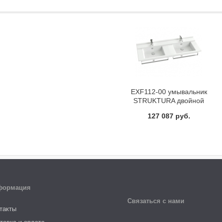
EXF112-00 умывальник
STRUKTURA двойной
120х48 Jacob Delafon
127 087 руб.
формация
Связаться с нами
такты