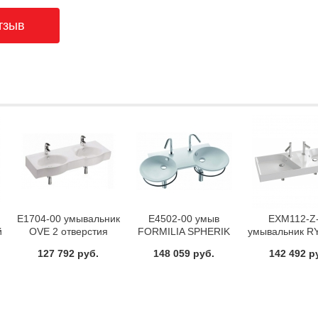
E1704-00 умывальник
E4502-00 умыв
EXM112-Z
й
OVE 2 отверстия
FORMILIA SPHERIK
умывальник R
n
120,5х47 Jacob Delafon
двойной 100 Jacob
двойной /120х4
127 792 руб.
148 059 руб.
142 492 р
Delafon
Jacob Dela