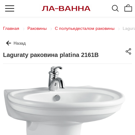
Главная
Раковины
С полупьедесталом раковины
Lagur
Назад
Laguraty раковина platina 2161В