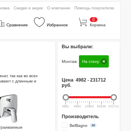
новка
Скидки и акции
О компании
Помощь покупателю
0
Сравнение
Избранное
Корзина
Вы выбрали:
Монтаж:
На стену
ат, так как во всех
Цена
4982
-
231712
ывают с длинным и
руб.
4982
6660
23963
83438
231712
Производитель
BelBagno
36
траиваемые