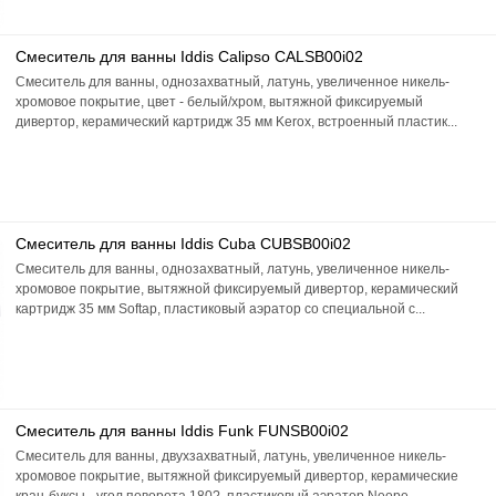
Смеситель для ванны Iddis Calipso CALSB00i02
Смеситель для ванны, однозахватный, латунь, увеличенное никель-
хромовое покрытие, цвет - белый/хром, вытяжной фиксируемый
дивертор, керамический картридж 35 мм Kerox, встроенный пластик...
Смеситель для ванны Iddis Cuba CUBSB00i02
Смеситель для ванны, однозахватный, латунь, увеличенное никель-
хромовое покрытие, вытяжной фиксируемый дивертор, керамический
картридж 35 мм Softap, пластиковый аэратор со специальной с...
Смеситель для ванны Iddis Funk FUNSB00i02
Смеситель для ванны, двухзахватный, латунь, увеличенное никель-
хромовое покрытие, вытяжной фиксируемый дивертор, керамические