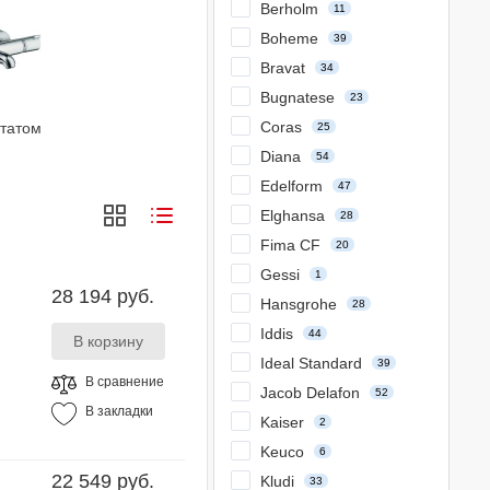
Berholm
11
Boheme
39
Bravat
34
Bugnatese
23
Coras
татом
25
Diana
54
Edelform
47
Elghansa
28
Fima CF
20
Gessi
1
28 194 руб.
Hansgrohe
28
Iddis
44
Ideal Standard
39
В сравнение
Jacob Delafon
52
В закладки
Kaiser
2
Keuco
6
22 549 руб.
Kludi
33