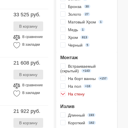
Бронза
30
33 525 руб.
Золото
27
Матовый Хром
1
Медь
1
В сравнение
Хром
813
В закладки
Черный
5
Монтаж
21 608 руб.
Встраиваемый
(скрытый)
+143
На борт ванны
+157
В сравнение
На пол
+16
В закладки
На стену
Излив
21 922 руб.
Длинный
193
Короткий
162