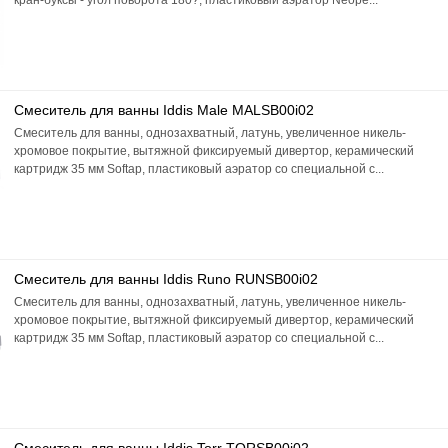
кран-буксы - угол поворота 180?, пластиковый аэратор Neope...
Смеситель для ванны Iddis Male MALSB00i02
Смеситель для ванны, однозахватный, латунь, увеличенное никель-
хромовое покрытие, вытяжной фиксируемый дивертор, керамический
картридж 35 мм Softap, пластиковый аэратор со специальной с...
Смеситель для ванны Iddis Runo RUNSB00i02
Смеситель для ванны, однозахватный, латунь, увеличенное никель-
хромовое покрытие, вытяжной фиксируемый дивертор, керамический
картридж 35 мм Softap, пластиковый аэратор со специальной с...