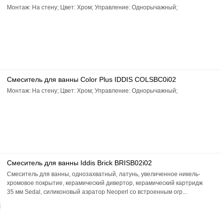
Монтаж: На стену; Цвет: Хром; Управление: Однорычажный;
Смеситель для ванны Color Plus IDDIS COLSBC0i02
Монтаж: На стену; Цвет: Хром; Управление: Однорычажный;
Смеситель для ванны Iddis Brick BRISB02i02
Смеситель для ванны, однозахватный, латунь, увеличенное никель-
хромовое покрытие, керамический дивертор, керамический картридж
35 мм Sedal, силиконовый аэратор Neoperl со встроенным огр...