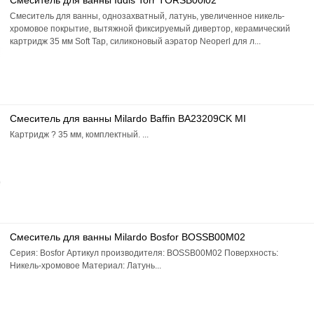
Смеситель для ванны Iddis Torr TORSB00i02
Смеситель для ванны, однозахватный, латунь, увеличенное никель-
хромовое покрытие, вытяжной фиксируемый дивертор, керамический
картридж 35 мм Soft Tap, силиконовый аэратор Neoperl для л...
Смеситель для ванны Milardo Baffin BA23209CK MI
Картридж ? 35 мм, комплектный. ...
Смеситель для ванны Milardo Bosfor BOSSB00M02
Серия: Bosfor Артикул производителя: BOSSB00M02 Поверхность:
Никель-хромовое Материал: Латунь...