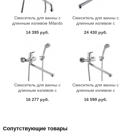
Смеситель для ванны с
Смеситель для ванны с
длинным изливом Milardo
длинным изливом с
Bering BE270BW6K+W21 MI
керамическим дивертором
14 395 руб.
24 430 руб.
Carlow Plus IDDIS
CRPSBL2i10
Смеситель для ванны с
Смеситель для ванны с
длинным изливом с
длинным изливом с
керамическим дивертором
керамическим дивертором
16 277 руб.
16 590 руб.
Don Milardo DONSBLCM10
Enisey Milardo ENISBLCM10
Сопутствующие товары