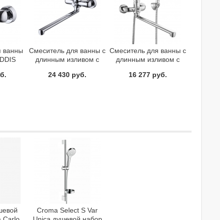
я ванны
Смеситель для ванны с
Смеситель для ванны с
IDDIS
длинным изливом с
длинным изливом с
02
керамическим
керамическим
б.
24 430 руб.
16 277 руб.
дивертором Carlow Plus
дивертором Don
IDDIS CRPSBL2i10
Milardo DONSBLCM10
шевой
Croma Select S Var
 Carlo
Unica душевой набор