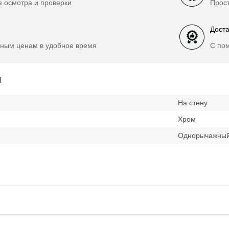
е осмотра и проверки
Прост
Доста
ным ценам в удобное время
С по
и
На стену
Хром
Однорычажны