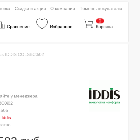
новка
Скидки и акции
О компании
Помощь покупателю
0
Сравнение
Избранное
Корзина
lus IDDIS COLSBC0i02
яйте у менеджера
C0i02
2505
:
Iddis
латно