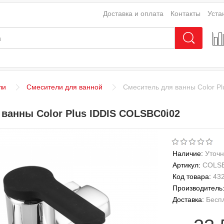
Доставка и оплата
Контакты
Уста
ли
Смесители для ванной
Смеситель для ванны Color P
ванны Color Plus IDDIS COLSBC0i02
Наличие:
Уточн
Артикул:
COLSB
Код товара:
43
Производитель
Доставка:
Бесп