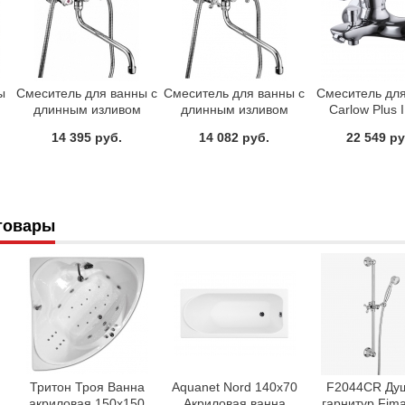
ы
Смеситель для ванны с
Смеситель для ванны с
Смеситель дл
длинным изливом
длинным изливом
Carlow Plus 
Milardo Bering
Milardo Bosfor
CRPSB00i
14 395 руб.
14 082 руб.
22 549 ру
BE270BW6K+W21 MI
BO270BW4K+W21 MI
товары
Тритон Троя Ванна
Aquanet Nord 140х70
F2044CR Ду
акриловая 150х150
Акриловая ванна
гарнитур Fima