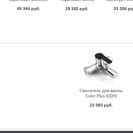
Frattini сери
45 344 руб.
18 182 руб.
31 206 ру
хром
Смеситель для ванны
Color Plus IDDIS
COLSBC0i02
23 583 руб.