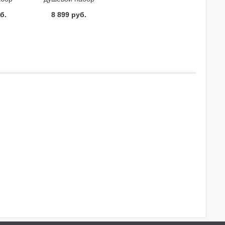
766000
Hansgrohe 26692400
б.
8 899 руб.