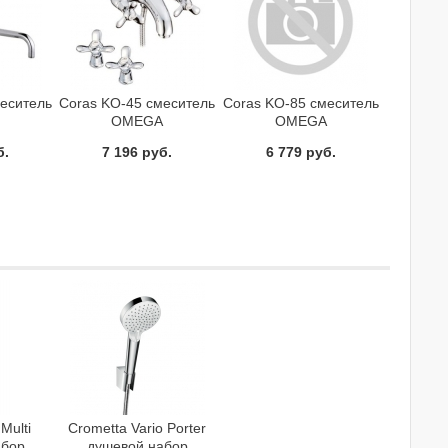
меситель
Coras KO-45 смеситель
Coras KO-85 смеситель
OMEGA
OMEGA
б.
7 196 руб.
6 779 руб.
Multi
Crometta Vario Porter
абор
душевой набор