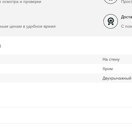
е осмотра и проверки
Прост
Доста
ным ценам в удобное время
С по
и
На стену
Хром
Двухрычажный