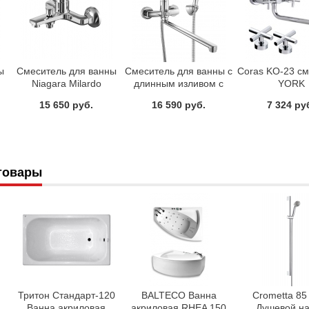
ы
Смеситель для ванны
Смеситель для ванны с
Coras KO-23 с
Niagara Milardo
длинным изливом с
YORK
NIASB00M02
керамическим
15 650 руб.
16 590 руб.
7 324 ру
дивертором Enisey
Milardo ENISBLCM10
товары
Тритон Стандарт-120
BALTECO Ванна
Crometta 85 
Ванна акриловая
акриловая RHEA 150
Душевой н