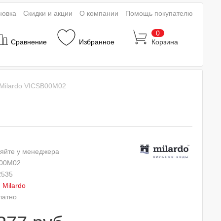
новка
Скидки и акции
О компании
Помощь покупателю
0
Сравнение
Избранное
Корзина
 Milardo VICSB00M02
яйте у менеджера
00M02
2535
:
Milardo
латно