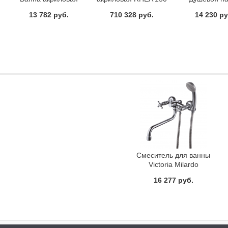
120х70
E15 S3 B1EJ7
Hansgrohe 27
13 782 руб.
710 328 руб.
14 230 ру
Смеситель для ванны
Victoria Milardo
VICSB00M02
16 277 руб.