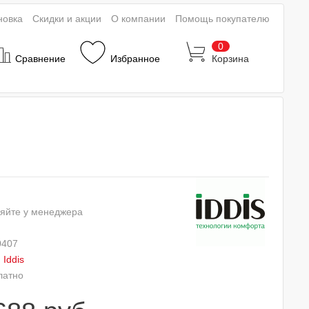
новка
Скидки и акции
О компании
Помощь покупателю
0
Сравнение
Избранное
Корзина
яйте у менеджера
0407
:
Iddis
латно