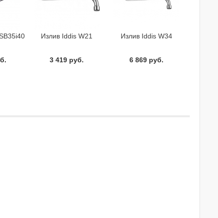
1SB35i40
Излив Iddis W21
Излив Iddis W34
б.
3 419 руб.
6 869 руб.