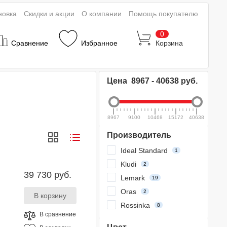
новка
Скидки и акции
О компании
Помощь покупателю
0
Сравнение
Избранное
Корзина
Цена
8967
-
40638
руб.
8967
9100
10468
15172
40638
Производитель
Ideal Standard
1
Kludi
2
39 730 руб.
Lemark
19
Oras
2
Rossinka
8
В сравнение