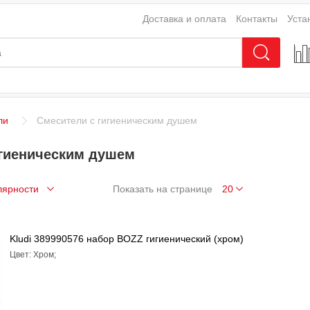
Доставка и оплата
Контакты
Уста
ли
Смесители с гигиеническим душем
игиеническим душем
Показать на странице
Kludi 389990576 набор BOZZ гигиенический (хром)
Цвет: Хром;