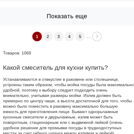
Показать еще
1
2
3
4
5
....
Товаров: 1068
Какой смеситель для кухни купить?
Устанавливаются в отверстие в раковине или столешнице,
устроены таким образом, чтобы мойка посуды была максимально
удобной, поэтому к выбору следует подходить очень
внимательно, учитывая размеры мойки. Излив должен быть
примерно по центру чаши, а высота достаточной для того, чтобы
можно было поместить в раковину максимально большую
емкость для приготовления пищи. Бывают однорычажные
кухонные смесители и двурычажные, излив может быть
поворотным, стационарным или с выдвижной лейкой (очень
удобное решение для промывки посуды в труднодоступных
местах за счет гибкого шланга между изливом и лейкой).