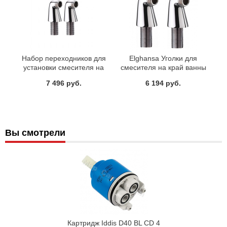
Набор переходников для
Elghansa Уголки для
установки смесителя на
смесителя на край ванны
борт акриловой ванны 010
AC-34
7 496 руб.
6 194 руб.
IDDIS 001SB00i83
Вы смотрели
Картридж Iddis D40 BL CD 4