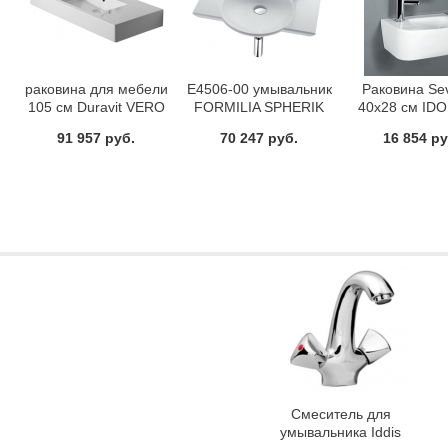
раковина для мебели
E4506-00 умывальник
Раковина Se
105 см Duravit VERO
FORMILIA SPHERIK
40x28 см IDO
60х41 Jacob Delafon
91 957 руб.
70 247 руб.
16 854 ру
Смеситель для
умывальника Iddis