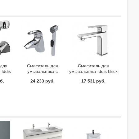
 для
Смеситель для
Смеситель для
Iddis
умывальника с
умывальника Iddis Brick
05B1
гигиеническим душем
BRISB00i01
б.
24 233 руб.
17 531 руб.
Iddis Carlow
CARSB00I08