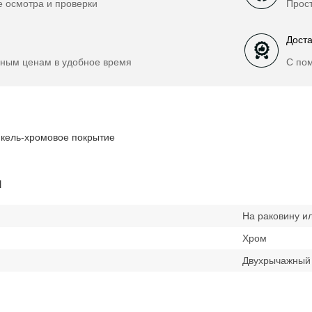
е осмотра и проверки
Прост
Доста
ным ценам в удобное время
С по
икель-хромовое покрытие
и
На раковину и
Хром
Двухрычажный