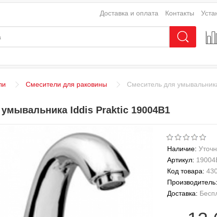
Доставка и оплата
Контакты
Уста
ли
Смесители для раковины
Смеситель для умывальника 
умывальника Iddis Praktic 19004B1
Наличие:
Уточн
Артикул:
19004
Код товара:
43
Производитель
Доставка:
Бесп