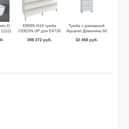
ven D
EB995-N18 тумба
Тумба с раковиной
 11111
ODEON UP для Е4730
Aquanet Доминика 60
117х48,5х73 8 Jacob
белый
б.
398 272 руб.
32 458 руб.
Delafon