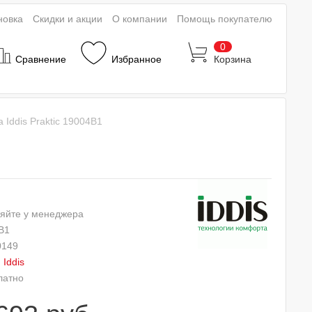
новка
Скидки и акции
О компании
Помощь покупателю
0
Сравнение
Избранное
Корзина
Iddis Praktic 19004B1
яйте у менеджера
B1
0149
:
Iddis
латно