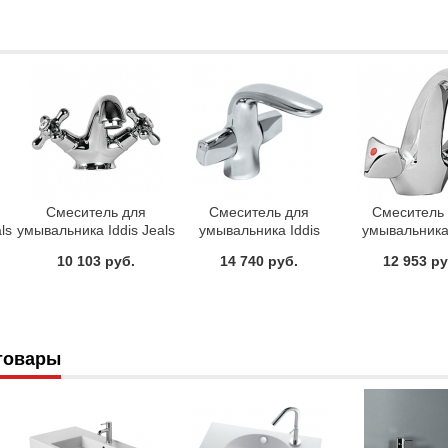
Смеситель для
Смеситель для
Смеситель
ls
умывальника Iddis Jeals
умывальника Iddis
умывальника 
19001T4C
Elansa ELASB00I01
Praktic 190
10 103 руб.
14 740 руб.
12 953 ру
товары