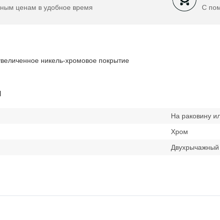
ным ценам в удобное время
С по
 увеличенное никель-хромовое покрытие
и
На раковину и
Хром
Двухрычажный