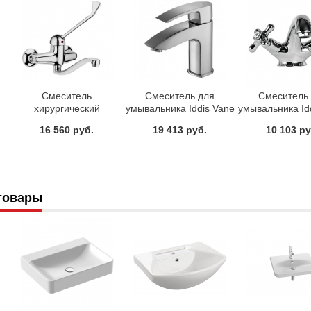
Смеситель
Смеситель для
Смеситель
хирургический
умывальника Iddis Vane
умывальника Idd
настенный для
YA16177C
19001T4
16 560 руб.
19 413 руб.
10 103 ру
умывальника Iddis
CG53654C
товары