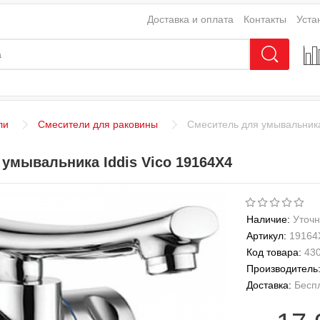
Доставка и оплата
Контакты
Уста
ли
Смесители для раковины
Смеситель для умывальника
умывальника Iddis Vico 19164X4
Наличие:
Уточн
Артикул:
19164
Код товара:
43
Производитель
Доставка:
Бесп