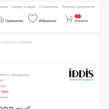
новка
Скидки и акции
О компании
Помощь покупателю
0
Сравнение
Избранное
Корзина
 Iddis Vico 19164X4
яйте у менеджера
X4
0130
:
Iddis
латно