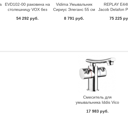
а
EVD102-00 раковина на
Vidima Умывальник
REPLAY E44
столешницу VOX без
Сириус Элеганс 55 см
Jacob Delafon 
отверстия для смес.
W891001
(60x46)
54 292 руб.
8 791 руб.
75 225 ру
60х45 (белый) Jacob
Delafon
Смеситель для
умывальника Iddis Vico
19164X4
17 983 руб.