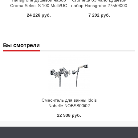
Hansgrohe Душевой набор
Crometta 85 Vario Душевой
Croma Select S 100 Multi/UC
набор Hansgrohe 27559000
0.65 м 26560400
24 226 руб.
7 292 руб.
Вы смотрели
Смеситель для ванны Iddis
Nobelle NOBSB00i02
22 938 руб.