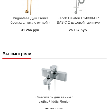
Bugnatese Душ стойка
Jacob Delafon E14330-CP
бронза антика с ручкой и
BASIC 2 душевой гарнитур
шлангом
(штанга 75 см, шланг 175
41 256 руб.
25 167 руб.
см, ручной душ 3 реж)
Вы смотрели
Смеситель для ванны с
лейкой Iddis Renior
RENSB00I02