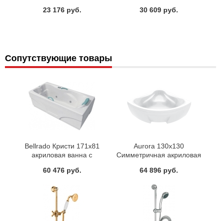
VANSBL0i10
23 176 руб.
30 609 руб.
Сопутствующие товары
Bellrado Кристи 171x81
Aurora 130x130
акриловая ванна с
Симметричная акриловая
гидромассажем (6
ванна C-bath
60 476 руб.
64 896 руб.
гидромассажных джет)